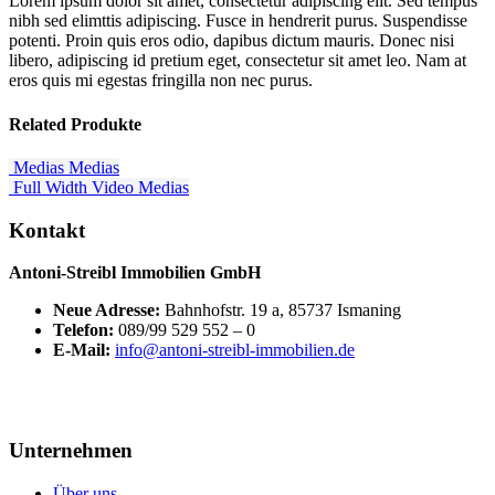
Lorem ipsum dolor sit amet, consectetur adipiscing elit. Sed tempus
nibh sed elimttis adipiscing. Fusce in hendrerit purus. Suspendisse
potenti. Proin quis eros odio, dapibus dictum mauris. Donec nisi
libero, adipiscing id pretium eget, consectetur sit amet leo. Nam at
eros quis mi egestas fringilla non nec purus.
Related
Produkte
Medias
Medias
Full Width Video
Medias
Kontakt
Antoni-Streibl Immobilien GmbH
Neue Adresse:
Bahnhofstr. 19 a, 85737 Ismaning
Telefon:
089/99 529 552 – 0
E-Mail:
info@antoni-streibl-immobilien.de
Unternehmen
Über uns